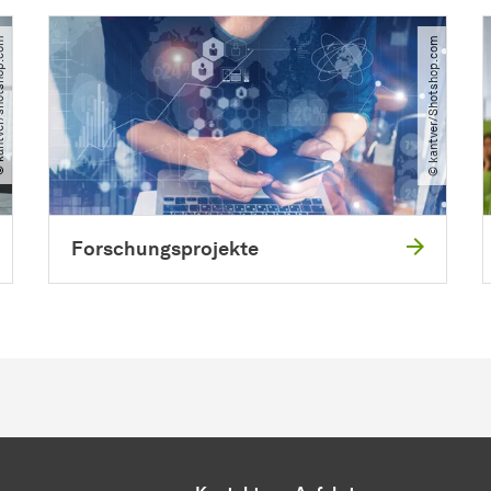
shotshop.com
© kantver​/​Shotshop.com
Forschungsprojekte