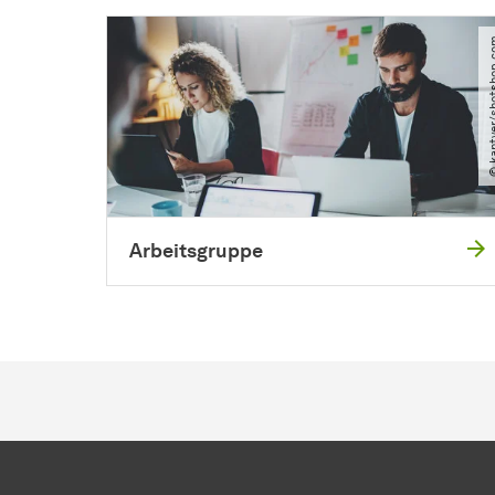
© kantver​/​
Arbeitsgruppe