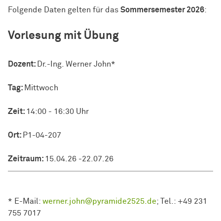
Folgende Daten gelten für das
Sommersemester 2026
:
Vorlesung mit Übung
Dozent
Dozent:
Dr.-Ing. Werner John*
Tag
Tag:
Mittwoch
Zeit
Zeit:
14:00 - 16:30 Uhr
Ort
Ort:
P1-04-207
Zeitraum
Zeitraum:
15.04.26 -22.07.26
* E-Mail:
werner.john@pyramide2525.de
; Tel.: +49 231
755 7017