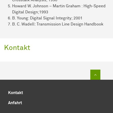
Crosstalk Analysis; 1990
Howard W. Johnson – Martin Graham : High-Speed
Digital Design;1993
B. Young: Digital Signal Integrity; 2001
B. C. Wadell: Transmission Line Design Handbook
Kontakt
Zum Sei
Kontakt
Anfahrt