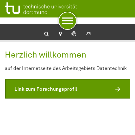
Zur Navigation
Zum Schnellzugriff
Zum Fuß der Seite mit weiteren Services
Zum Inhalt
Zur Startseite
Herzlich willkommen
auf der Internetseite des Arbeitsgebiets Datentechnik
Link zum Forschungsprofil