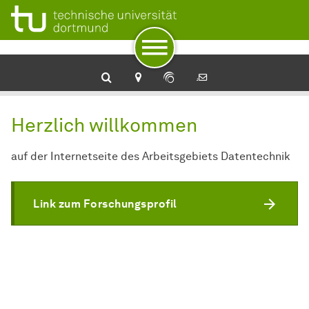
Zur Navigation
Zum Schnellzugriff
Zum Fuß der Seite mit weiteren Services
Zum Inhalt
Zur Startseite
Herzlich willkommen
auf der Internetseite des Arbeitsgebiets Datentechnik
Link zum Forschungsprofil