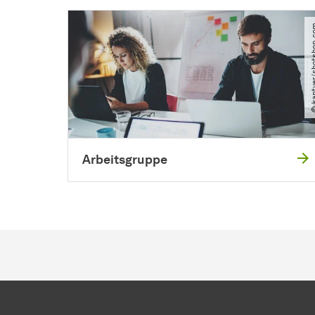
© kantver​/​
Arbeitsgruppe