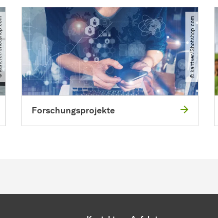
shotshop.com
© kantver​/​Shotshop.com
Forschungsprojekte