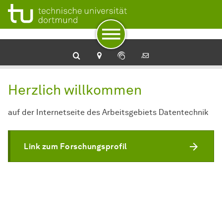
Zur Navigation
Zum Schnellzugriff
Zum Fuß der Seite mit weiteren Services
Zum Inhalt
Zur Startseite
Herzlich willkommen
auf der Internetseite des Arbeitsgebiets Datentechnik
Link zum Forschungsprofil